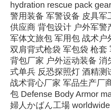
hydration
rescue
pack
gea
警用装备
军警设备
皮具军
供应商
背包设计
户外军警
军体文旅包
军用包
战术户
双肩背式枪袋
军包袋
枪套
背包厂家
户外运动装备
消
式单兵
反恐探照灯
酒精测
战术背心厂家
军品生产厂
包
Defense Body Armor
ma
婦人かばん工場
worldwide