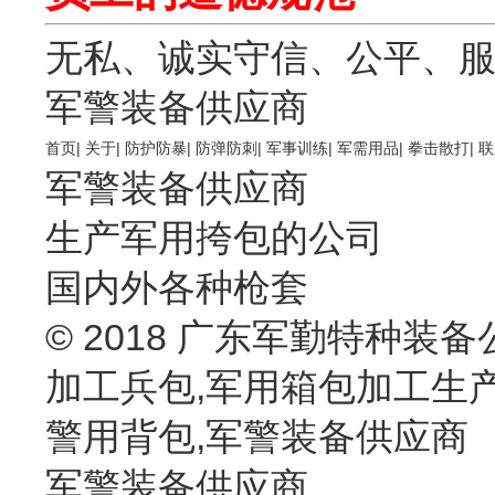
无私、诚实守信、公平、
军警装备供应商
首页
|
关于
|
防护防暴
|
防弹防刺
|
军事训练
|
军需用品
|
拳击散打
|
联
军警装备供应商
生产军用挎包的公司
国内外各种枪套
© 2018 广东军勤特种装备
加工兵包,军用箱包加工生
警用背包,军警装备供应商
军警装备供应商