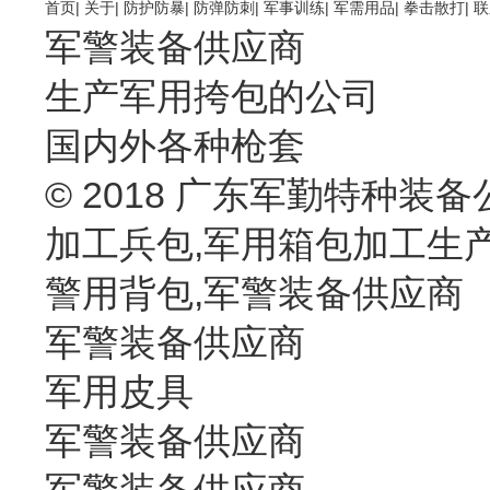
首页
|
关于
|
防护防暴
|
防弹防刺
|
军事训练
|
军需用品
|
拳击散打
|
联
军警装备供应商
生产军用挎包的公司
国内外各种枪套
© 2018 广东军勤特种装备
加工兵包,军用箱包加工生
警用背包,军警装备供应商
军警装备供应商
军用皮具
军警装备供应商
军警装备供应商