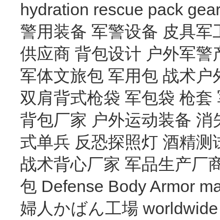
hydration
rescue
pack
gea
警用装备
军警设备
皮具军
供应商
背包设计
户外军警
军体文旅包
军用包
战术户
双肩背式枪袋
军包袋
枪套
背包厂家
户外运动装备
消
式单兵
反恐探照灯
酒精测
战术背心厂家
军品生产厂
包
Defense Body Armor
ma
婦人かばん工場
worldwide