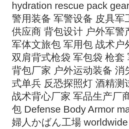
hydration
rescue
pack
gea
警用装备
军警设备
皮具军
供应商
背包设计
户外军警
军体文旅包
军用包
战术户
双肩背式枪袋
军包袋
枪套
背包厂家
户外运动装备
消
式单兵
反恐探照灯
酒精测
战术背心厂家
军品生产厂
包
Defense Body Armor
ma
婦人かばん工場
worldwide