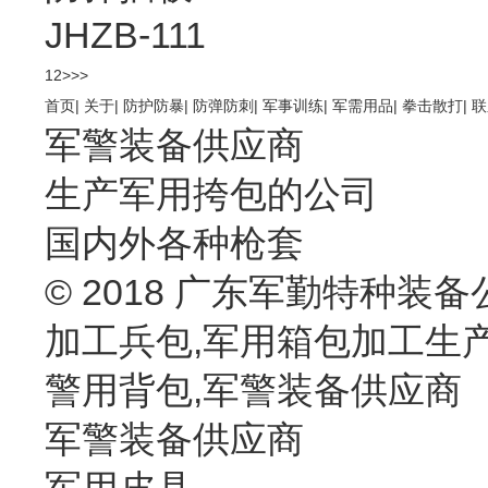
JHZB-111
1
2
>
>>
首页
|
关于
|
防护防暴
|
防弹防刺
|
军事训练
|
军需用品
|
拳击散打
|
联
军警装备供应商
生产军用挎包的公司
国内外各种枪套
© 2018 广东军勤特种装备
加工兵包,军用箱包加工生
警用背包,军警装备供应商
军警装备供应商
军用皮具